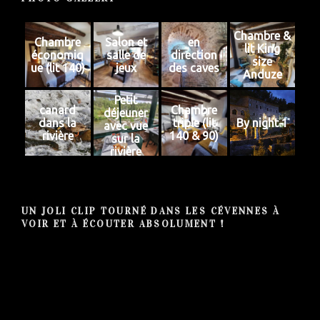
Chambre &
Chambre
Salon et
en
lit King
économiq
salle de
direction
size
ue (lit 140)
jeux
des caves
Anduze
Petit
canard
Chambre
déjeuner
dans la
triple (lit
By night 1
avec vue
rivière
140 & 90)
sur la
rivière
UN JOLI CLIP TOURNÉ DANS LES CÉVENNES À
VOIR ET À ÉCOUTER ABSOLUMENT !
Lecteur
vidéo