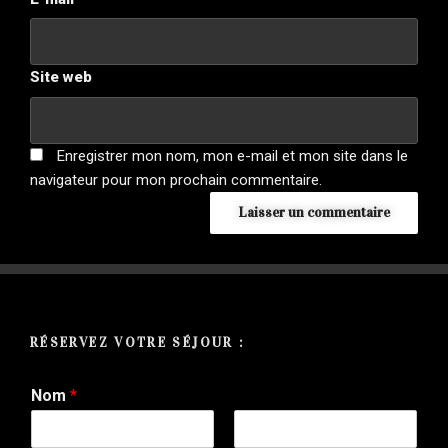
Site web
Enregistrer mon nom, mon e-mail et mon site dans le
navigateur pour mon prochain commentaire.
A
l
t
e
r
RÉSERVEZ VOTRE SÉJOUR :
n
a
Nom
*
t
i