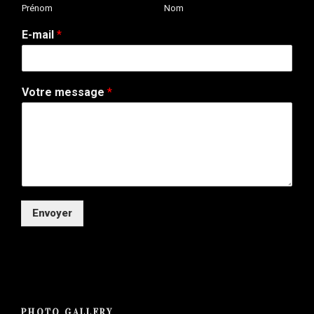
Prénom
Nom
v
e
E-mail
*
:
Votre message
*
Envoyer
Alternative:
PHOTO GALLERY